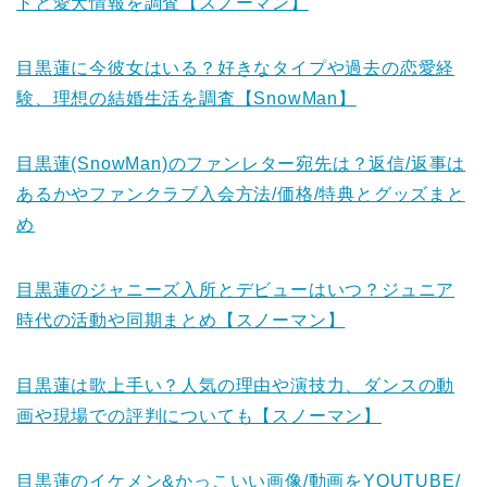
ドと愛犬情報を調査【スノーマン】
目黒蓮に今彼女はいる？好きなタイプや過去の恋愛経
験、理想の結婚生活を調査【SnowMan】
目黒蓮(SnowMan)のファンレター宛先は？返信/返事は
あるかやファンクラブ入会方法/価格/特典とグッズまと
め
目黒蓮のジャニーズ入所とデビューはいつ？ジュニア
時代の活動や同期まとめ【スノーマン】
目黒蓮は歌上手い？人気の理由や演技力、ダンスの動
画や現場での評判についても【スノーマン】
目黒蓮のイケメン&かっこいい画像/動画をYOUTUBE/