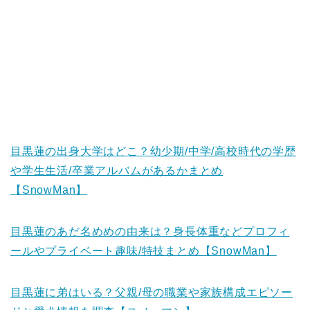
目黒蓮の出身大学はどこ？幼少期/中学/高校時代の学歴
や学生生活/卒業アルバムがあるかまとめ
【SnowMan】
目黒蓮のあだ名めめの由来は？身長体重などプロフィ
ールやプライベート趣味/特技まとめ【SnowMan】
目黒蓮に弟はいる？父親/母の職業や家族構成エピソー