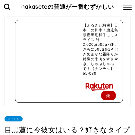
nakaseteの普通が一番むずかしい
【ふるさと納税】日
本一の和牛！鹿児島
県産黒毛和牛モモス
ライス 計
2,020g(505g×3P、
さらに505gを1P！)
きめ細かな霜降りが
特徴の牛肉をすきや
き、しゃぶしゃぶ
で！【ナンチク】
b5-080
楽
天
で
アイドル
購
目黒蓮に今彼女はいる？好きなタイプ
入