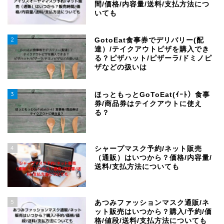
間/価格/内容量/送料/支払方法につ
いても
2
GotoEat食事券でデリバリー(配
達）/テイクアウトピザを購入でき
る？ピザハット/ピザーラ/ドミノピ
ザなどの扱いは
3
ほっともっとGoToEat(ｲｰﾄ）食事
券/商品券はテイクアウトに使え
る？
4
シャープマスク予約/ネット販売
（通販）はいつから？価格/内容量/
送料/支払方法についても
5
あつみファッションマスク通販/ネ
ット販売はいつから？購入/予約/価
格/値段/送料/支払方法についても