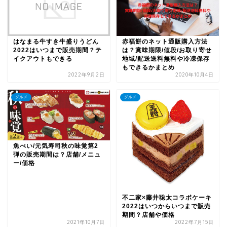
はなまる牛すき牛盛りうどん
赤福餅のネット通販購入方法
2022はいつまで販売期間？テ
は？賞味期限/値段/お取り寄せ
イクアウトもできる
地域/配送送料無料や冷凍保存
もできるかまとめ
2022年9月2日
2020年10月4日
グルメ
グルメ
魚べい/元気寿司秋の味覚第2
弾の販売期間は？店舗/メニュ
ー/価格
不二家×藤井聡太コラボケーキ
2022はいつからいつまで販売
期間？店舗や価格
2021年10月7日
2022年7月15日