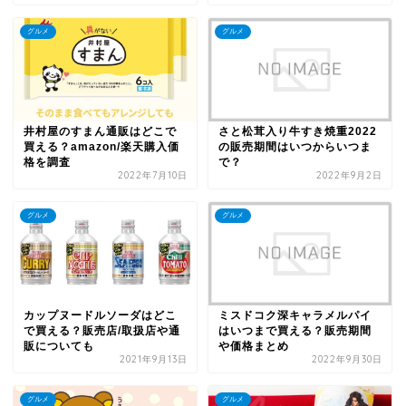
グルメ
グルメ
井村屋のすまん通販はどこで
さと松茸入り牛すき焼重2022
買える？amazon/楽天購入価
の販売期間はいつからいつま
格を調査
で？
2022年7月10日
2022年9月2日
グルメ
グルメ
カップヌードルソーダはどこ
ミスドコク深キャラメルパイ
で買える？販売店/取扱店や通
はいつまで買える？販売期間
販についても
や価格まとめ
2021年9月13日
2022年9月30日
グルメ
グルメ