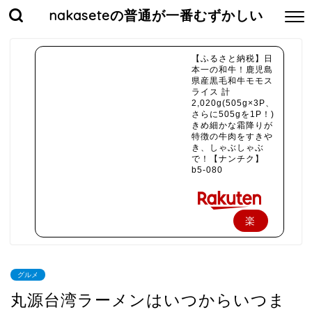
nakaseteの普通が一番むずかしい
【ふるさと納税】日
本一の和牛！鹿児島
県産黒毛和牛モモス
ライス 計
2,020g(505g×3P、
さらに505gを1P！)
きめ細かな霜降りが
特徴の牛肉をすきや
き、しゃぶしゃぶ
で！【ナンチク】
b5-080
楽
天
で
グルメ
購
丸源台湾ラーメンはいつからいつま
入