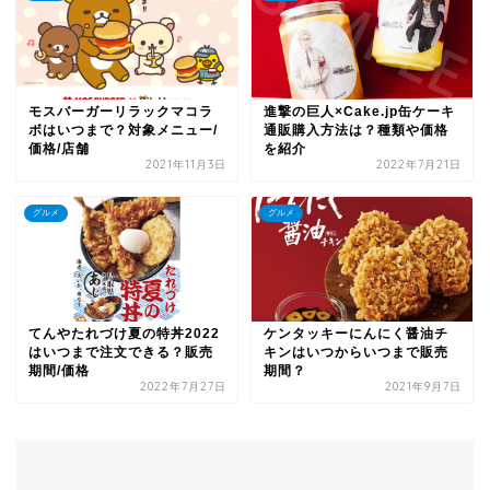
モスバーガーリラックマコラ
進撃の巨人×Cake.jp缶ケーキ
ボはいつまで？対象メニュー/
通販購入方法は？種類や価格
価格/店舗
を紹介
2021年11月3日
2022年7月21日
グルメ
グルメ
てんやたれづけ夏の特丼2022
ケンタッキーにんにく醤油チ
はいつまで注文できる？販売
キンはいつからいつまで販売
期間/価格
期間？
2022年7月27日
2021年9月7日