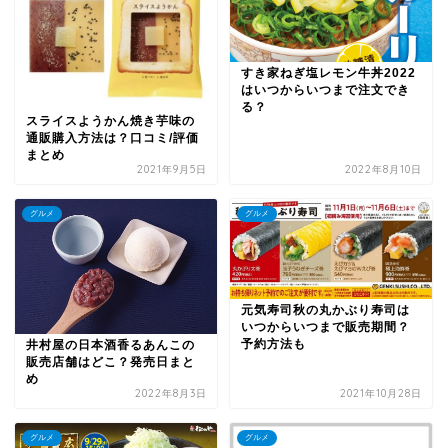
すき家ねぎ塩レモン牛丼2022
はいつからいつまで注文でき
る？
スライスようかん焼き芋味の
通販購入方法は？口コミ/評価
まとめ
2021年9月5日
2022年8月10日
グルメ
グルメ
元気寿司秋の丸かぶり寿司は
いつからいつまで販売期間？
予約方法も
井村屋の日本酒香るあんこの
販売店舗はどこ？発売日まと
め
2022年8月3日
2021年10月28日
グルメ
グルメ