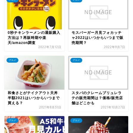
0秒チキンラーメンの通販購入
モスバーガー月見フォカッチ
方法は？再販時期や楽
ャ2022はいつからいつまで販
天/amazon調査
売期間？
2022年7月12日
2022年9月7日
グルメ
グルメ
和食さとがテイクアウト天丼
スタバのクレームブリュレラ
半額2021はいつからいつまで
テの販売期間は？価格/販売店
買える？
舗はどこかも
2021年8月31日
2021年10月27日
グルメ
グルメ