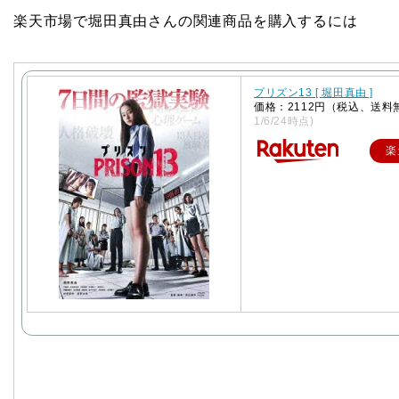
楽天市場で堀田真由さんの関連商品を購入するには
プリズン13 [ 堀田真由 ]
価格：2112円（税込、送料
1/6/24時点)
楽