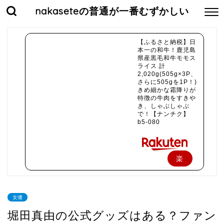
nakaseteの普通が一番むずかしい
【ふるさと納税】日
本一の和牛！鹿児島
県産黒毛和牛モモス
ライス 計
2,020g(505g×3P、
さらに505gを1P！)
きめ細かな霜降りが
特徴の牛肉をすきや
き、しゃぶしゃぶ
で！【ナンチク】
b5-080
楽
天
で
女優
購
堀田真由の公式グッズはある？ファン
入