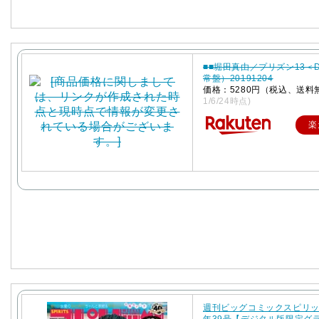
■■堀田真由／プリズン13＜
常盤）20191204
価格：5280円（税込、送料
1/6/24時点)
楽
週刊ビッグコミックスピリッツ
年39号【デジタル版限定グ