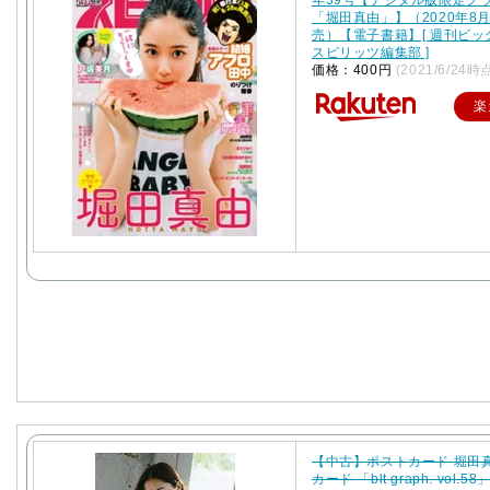
「堀田真由」】（2020年8月
売）【電子書籍】[ 週刊ビ
スピリッツ編集部 ]
価格：400円
(2021/6/24時
楽
【中古】ポストカード 堀田
カード 「blt graph. vol.