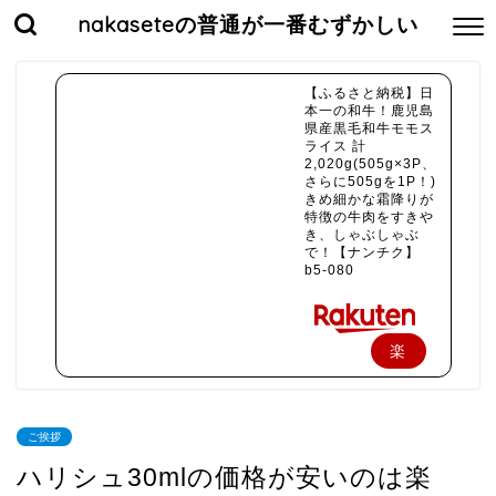
nakaseteの普通が一番むずかしい
【ふるさと納税】日
本一の和牛！鹿児島
県産黒毛和牛モモス
ライス 計
2,020g(505g×3P、
さらに505gを1P！)
きめ細かな霜降りが
特徴の牛肉をすきや
き、しゃぶしゃぶ
で！【ナンチク】
b5-080
楽
天
で
ご挨拶
購
ハリシュ30mlの価格が安いのは楽
入