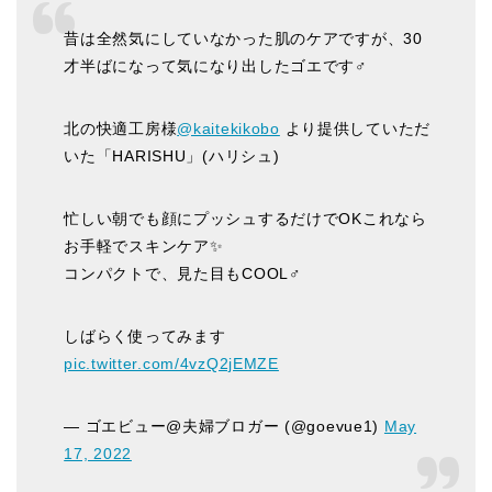
昔は全然気にしていなかった肌のケアですが、30
才半ばになって気になり出したゴエです‍♂️
北の快適工房様
@kaitekikobo
より提供していただ
いた「HARISHU」(ハリシュ)
忙しい朝でも顔にプッシュするだけでOKこれなら
お手軽でスキンケア✨
コンパクトで、見た目もCOOL‍♂️
しばらく使ってみます
pic.twitter.com/4vzQ2jEMZE
— ゴエビュー@夫婦ブロガー (@goevue1)
May
17, 2022