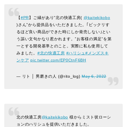
【
#PR
】ご縁があり”北の快適工房(
@kaitekikobo
)さん”から提供品をいただきました。｢ビックリす
るほど良い商品ができた時にしか発売しない｣とい
う謳い文句かなり惹かれます。”お客様の満足”を第
一とする開発基準とのこと。実際に私も使用して
みました。
#北の快適工房
#ハリシュ
#メンズスキ
ンケア
pic.twitter.com/EP0CtnF6BH
— リト │ 男磨きの人 (@rito_log)
May 6, 2022
北の快適工房
@kaitekikobo
様からミスト状ローシ
ョンのハリシュを提供いただきました。