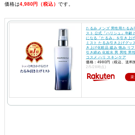
価格は
4,980円（税込）
です。
たるみ メンズ 男性用たる
スト 公式『ハリシュ』年齢
になる「たるみ」を引き上
ミスト たるみ引き上げグッ
き上げ化粧品 緩み 弛み リ
引き締め 化粧水 男 男性 男
コスメ ハリ スキンケア
価格：4980円（税込、送料
2/5/28時点)
楽