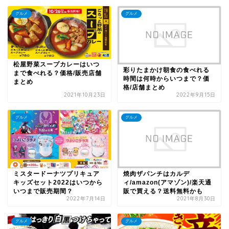
グルメ
グルメ
松屋野菜スープカレーはいつ
彩りたまかけ朝食の食べれる
まで食べれる？価格/販売店舗
時間は何時からいつまで？価
まとめ
格/店舗まとめ
2021年10月23日
2022年9月15日
グルメ
グルメ
ミスタードーナツプリキュア
焼肉ザパンチはカルデ
キッズセット2022はいつから
ィ/amazon(アマゾン)/楽天通
いつまで販売期間？
販で買える？送料無料かも
2022年7月14日
2021年8月30日
グルメ
グルメ