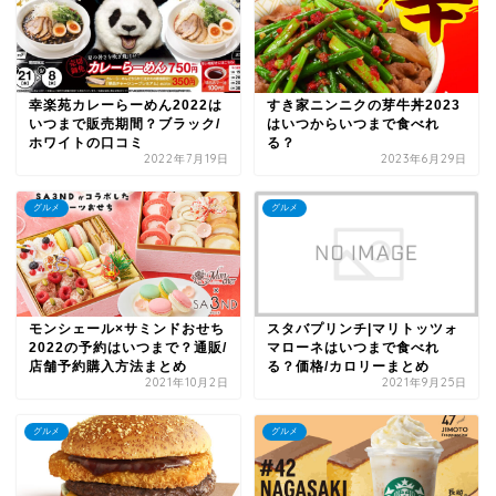
幸楽苑カレーらーめん2022は
すき家ニンニクの芽牛丼2023
いつまで販売期間？ブラック/
はいつからいつまで食べれ
ホワイトの口コミ
る？
2022年7月19日
2023年6月29日
グルメ
グルメ
モンシェール×サミンドおせち
スタバプリンチ|マリトッツォ
2022の予約はいつまで？通販/
マローネはいつまで食べれ
店舗予約購入方法まとめ
る？価格/カロリーまとめ
2021年10月2日
2021年9月25日
グルメ
グルメ