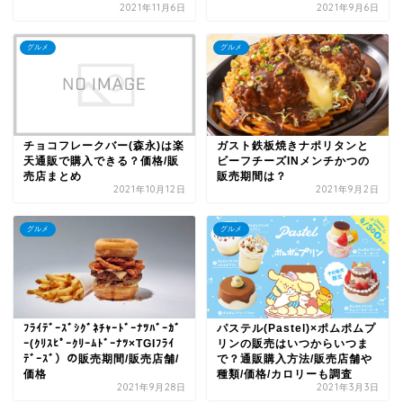
2021年11月6日
2021年9月6日
グルメ
グルメ
チョコフレークバー(森永)は楽
ガスト鉄板焼きナポリタンと
天通販で購入できる？価格/販
ビーフチーズINメンチかつの
売店まとめ
販売期間は？
2021年10月12日
2021年9月2日
グルメ
グルメ
ﾌﾗｲﾃﾞｰｽﾞｼｸﾞﾈﾁｬｰﾄﾞｰﾅﾂﾊﾞｰｶﾞ
パステル(Pastel)×ポムポムプ
ｰ(ｸﾘｽﾋﾟｰｸﾘｰﾑﾄﾞｰﾅﾂ×TGIﾌﾗｲ
リンの販売はいつからいつま
ﾃﾞｰｽﾞ）の販売期間/販売店舗/
で？通販購入方法/販売店舗や
価格
種類/価格/カロリーも調査
2021年9月28日
2021年3月3日