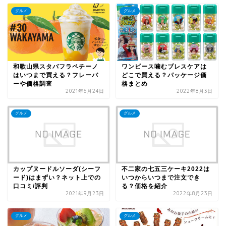
グルメ
グルメ
和歌山県スタバフラペチーノ
ワンピース噛むブレスケアは
はいつまで買える？フレーバ
どこで買える？パッケージ価
ーや価格調査
格まとめ
2021年6月24日
2022年8月3日
グルメ
グルメ
カップヌードルソーダ(シーフ
不二家の七五三ケーキ2022は
ード)はまずい？ネット上での
いつからいつまで注文でき
口コミ/評判
る？価格を紹介
2021年9月23日
2022年8月23日
グルメ
グルメ