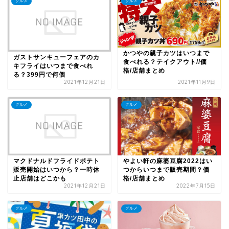
グルメ
グルメ
かつやの親子カツはいつまで
ガストサンキューフェアのカ
食べれる？テイクアウト//価
キフライはいつまで食べれ
格/店舗まとめ
る？399円で何個
2021年12月21日
2021年11月9日
グルメ
グルメ
マクドナルドフライドポテト
やよい軒の麻婆豆腐2022はい
販売開始はいつから？一時休
つからいつまで販売期間？価
止店舗はどこかも
格/店舗まとめ
2021年12月21日
2022年7月15日
グルメ
グルメ