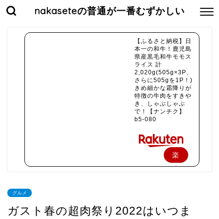
nakaseteの普通が一番むずかしい
【ふるさと納税】日
本一の和牛！鹿児島
県産黒毛和牛モモス
ライス 計
2,020g(505g×3P、
さらに505gを1P！)
きめ細かな霜降りが
特徴の牛肉をすきや
き、しゃぶしゃぶ
で！【ナンチク】
b5-080
楽
天
で
グルメ
購
ガスト春の超肉祭り2022はいつま
入