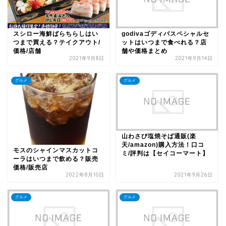
スシロー海鮮ばらちらしはい
godivaゴディバスペシャルセ
つまで買える？テイクアウト/
ットはいつまで食べれる？店
価格/店舗
舗や価格まとめ
2021年9月8日
2021年9月14日
グルメ
グルメ
山わさび塩焼そば通販(楽
天/amazon)購入方法！口コ
モスのシャインマスカットコ
ミ/評判は【セイコーマート】
ーラはいつまで飲める？販売
価格/販売店
2022年8月10日
2021年9月26日
グルメ
グルメ