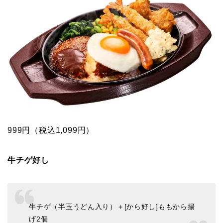
999円（税込1,099円）
牛チゲ好し
牛チゲ（半玉うどん入り）＋[から好し]ももから揚
げ2個