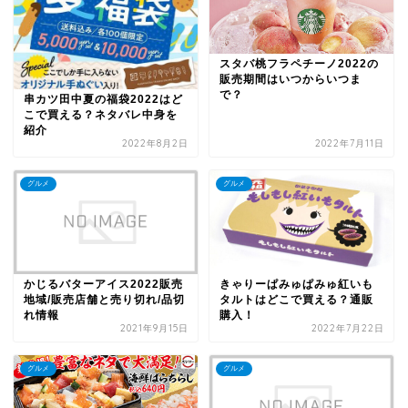
スタバ桃フラペチーノ2022の
販売期間はいつからいつま
で？
串カツ田中夏の福袋2022はど
こで買える？ネタバレ中身を
紹介
2022年8月2日
2022年7月11日
グルメ
グルメ
かじるバターアイス2022販売
きゃりーぱみゅぱみゅ紅いも
地域/販売店舗と売り切れ/品切
タルトはどこで買える？通販
れ情報
購入！
2021年9月15日
2022年7月22日
グルメ
グルメ