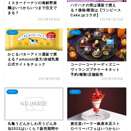
ミスタードーナツの海鮮野菜
ハナハナの実は通販で買え
麺はいつからいつまで注文で
る？価格/断面は【ワンピース
きる？
Cake.jpコラボ】
2022年9月30日
2022年7月22日
グルメ
グルメ
かじるバターアイス通販で買
える？amazon/楽天/赤城乳業
公式サイトをチェック
コージーコーナーディズニー
ヴィランズプチケーキネット
予約/種類/店舗販売
2021年9月15日
2021年9月16日
グルメ
グルメ
丸亀うどんかしわ天うどん弁
資生堂パーラー銀座本店スト
当2022はいくら？販売期間や
ロベリーパフェはいつからい