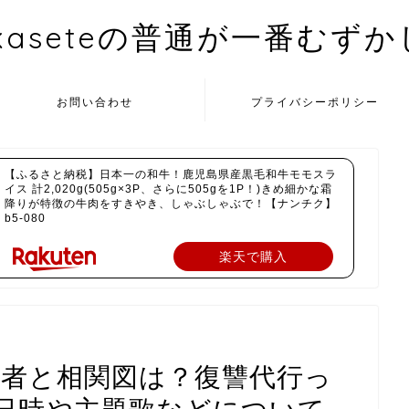
kaseteの普通が一番むず
お問い合わせ
プライバシーポリシー
【ふるさと納税】日本一の和牛！鹿児島県産黒毛和牛モモスラ
イス 計2,020g(505g×3P、さらに505gを1P！)きめ細かな霜
降りが特徴の牛肉をすきやき、しゃぶしゃぶで！【ナンチク】
b5-080
楽天で購入
演者と相関図は？復讐代行っ