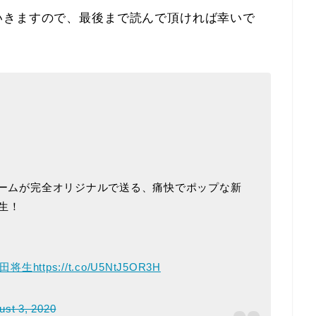
いきますので、最後まで読んで頂ければ幸いで
チームが完全オリジナルで送る、痛快でポップな新
生！
岡田将生
https://t.co/U5NtJ5OR3H
ust 3, 2020