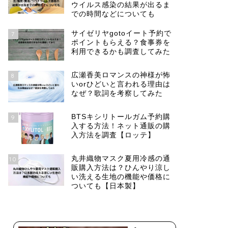
ウイルス感染の結果が出るま
での時間などについても
サイゼリヤgotoイート予約で
7
ポイントもらえる？食事券を
利用できるかも調査してみた
広瀬香美ロマンスの神様が怖
8
いorひどいと言われる理由は
なぜ？歌詞を考察してみた
BTSキシリトールガム予約購
9
入する方法！ネット通販の購
入方法を調査【ロッテ】
丸井織物マスク夏用冷感の通
10
販購入方法は？ひんやり涼し
い洗える生地の機能や価格に
ついても【日本製】