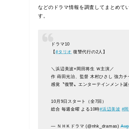
などのドラマ情報を調査してまとめて
す。
ドラマ10
【
#タリオ
復讐代行の2人】
＼浜辺美波×岡田将生 Ｗ主演／
作 蒔田光治、監督 木村ひさし 強力
感覚〝復讐〟エンターテインメント誕
10月9日スタート（全7回）
総合 毎週金曜 よる10時
#浜辺美波
#
— ＮＨＫドラマ (@nhk_dramas)
Aug