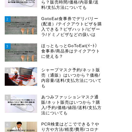
ら？販売時間/価格/内容量/送
料/支払方法についても
GotoEat食事券でデリバリー
2
(配達）/テイクアウトピザを購
入できる？ピザハット/ピザー
ラ/ドミノピザなどの扱いは
ほっともっとGoToEat(ｲｰﾄ）
3
食事券/商品券はテイクアウト
に使える？
シャープマスク予約/ネット販
4
売（通販）はいつから？価格/
内容量/送料/支払方法について
も
あつみファッションマスク通
5
販/ネット販売はいつから？購
入/予約/価格/値段/送料/支払方
法についても
PCR検査はどこでできる？や
6
り方や方法/精度/費用/コロナ