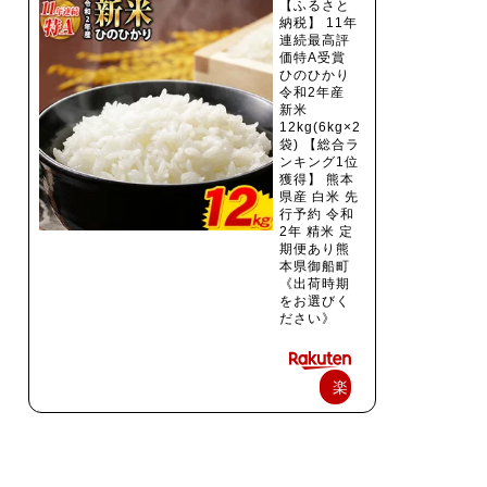
【ふるさと
納税】 11年
連続最高評
価特A受賞
ひのひかり
令和2年産
新米
12kg(6kg×2
袋) 【総合ラ
ンキング1位
獲得】 熊本
県産 白米 先
行予約 令和
2年 精米 定
期便あり熊
本県御船町
《出荷時期
をお選びく
ださい》
楽
天
で