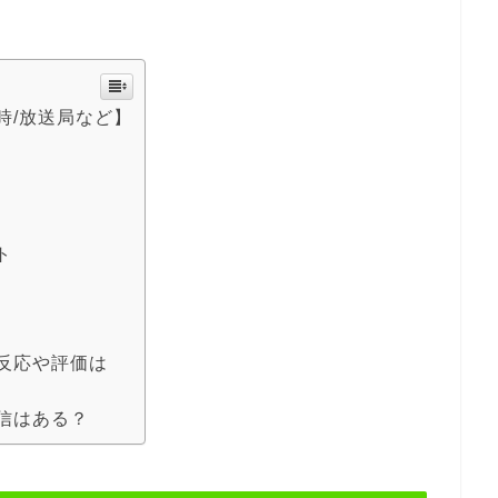
時/放送局など】
ト
反応や評価は
信はある？