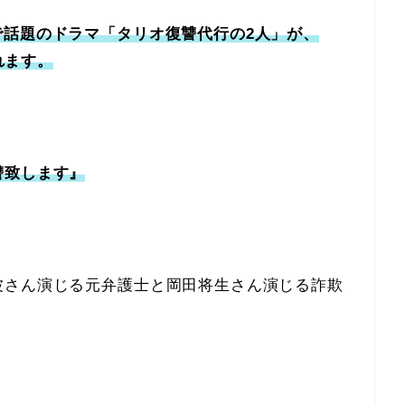
で話題のドラマ「タリオ復讐代行の2人」が、
れます。
讐致します』
波さん演じる元弁護士と岡田将生さん演じる詐欺