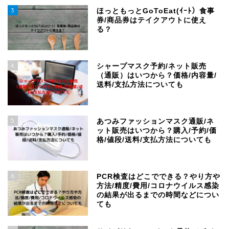
3
ほっともっとGoToEat(ｲｰﾄ）食事
券/商品券はテイクアウトに使え
る？
4
シャープマスク予約/ネット販売
（通販）はいつから？価格/内容量/
送料/支払方法についても
5
あつみファッションマスク通販/ネ
ット販売はいつから？購入/予約/価
格/値段/送料/支払方法についても
6
PCR検査はどこでできる？やり方や
方法/精度/費用/コロナウイルス感染
の結果が出るまでの時間などについ
ても