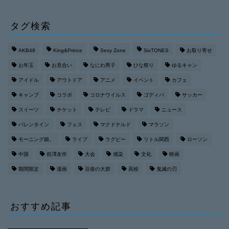
タグ検索
AKB48
King&Prince
Sexy Zone
SixTONES
お取り寄せ
お年玉
お見合い
なにわ男子
ひな祭り
ゆるキャン
アイドル
アウトドア
アニメ
イベント
カフェ
キャンプ
コラボ
コロナウイルス
ゴディバ
サッカー
スイーツ
チケット
テレビ
ドラマ
ニュース
バレンタイン
フェス
マクドナルド
マラソン
モーニング娘。
ライブ
ラグビー
リトル関西
ローソン
中国
前澤友作
大会
感染
文化
映画
期間限定
漫画
豆柴の大群
高校
鬼滅の刃
おすすめ記事