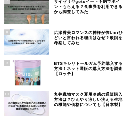
7
サイゼリヤgotoイート予約でポイ
ントもらえる？食事券を利用できる
かも調査してみた
8
広瀬香美ロマンスの神様が怖いorひ
どいと言われる理由はなぜ？歌詞を
考察してみた
9
BTSキシリトールガム予約購入する
方法！ネット通販の購入方法を調査
【ロッテ】
10
丸井織物マスク夏用冷感の通販購入
方法は？ひんやり涼しい洗える生地
の機能や価格についても【日本製】