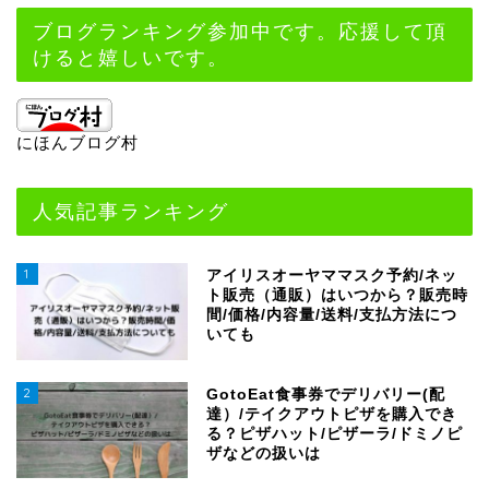
ブログランキング参加中です。応援して頂
けると嬉しいです。
にほんブログ村
人気記事ランキング
1
アイリスオーヤママスク予約/ネッ
ト販売（通販）はいつから？販売時
間/価格/内容量/送料/支払方法につ
いても
2
GotoEat食事券でデリバリー(配
達）/テイクアウトピザを購入でき
る？ピザハット/ピザーラ/ドミノピ
ザなどの扱いは