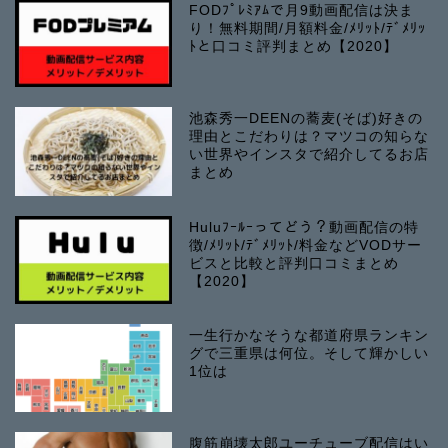
FODﾌﾟﾚﾐｱﾑで月9動画配信は決ま
り！無料期間/月額料金/ﾒﾘｯﾄ/ﾃﾞﾒﾘｯ
ﾄと口コミ評判まとめ【2020】
池森秀一DEENの蕎麦(そば)好きの
理由とこだわりは？マツコの知らな
い世界やインスタで紹介してるお店
まとめ
Huluﾌｰﾙｰってどう？動画配信の特
徴/ﾒﾘｯﾄ/ﾃﾞﾒﾘｯﾄ/料金などVODサー
ビスと比較と評判口コミまとめ
【2020】
一生行かなそうな都道府県ランキン
グで三重県は何位。そして輝かしい
1位は
腹筋崩壊太郎ユーチューブ配信はい