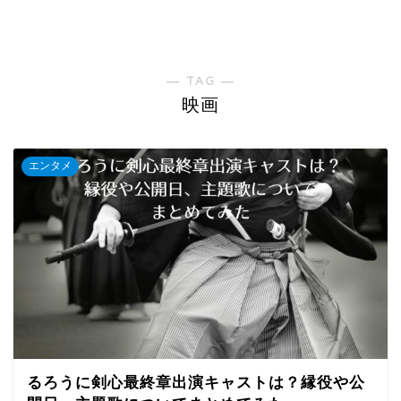
― TAG ―
映画
エンタメ
るろうに剣心最終章出演キャストは？縁役や公