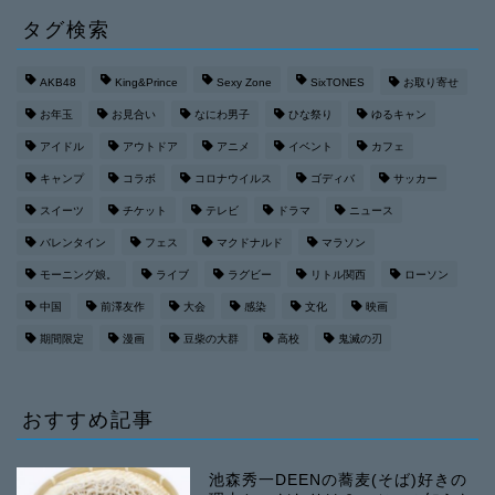
タグ検索
AKB48
King&Prince
Sexy Zone
SixTONES
お取り寄せ
お年玉
お見合い
なにわ男子
ひな祭り
ゆるキャン
アイドル
アウトドア
アニメ
イベント
カフェ
キャンプ
コラボ
コロナウイルス
ゴディバ
サッカー
スイーツ
チケット
テレビ
ドラマ
ニュース
バレンタイン
フェス
マクドナルド
マラソン
モーニング娘。
ライブ
ラグビー
リトル関西
ローソン
中国
前澤友作
大会
感染
文化
映画
期間限定
漫画
豆柴の大群
高校
鬼滅の刃
おすすめ記事
池森秀一DEENの蕎麦(そば)好きの