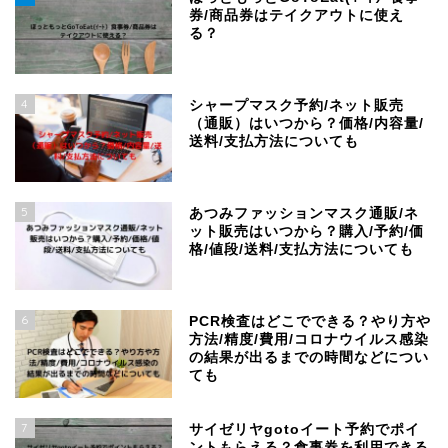
券/商品券はテイクアウトに使え
る？
4
シャープマスク予約/ネット販売
（通販）はいつから？価格/内容量/
送料/支払方法についても
5
あつみファッションマスク通販/ネ
ット販売はいつから？購入/予約/価
格/値段/送料/支払方法についても
6
PCR検査はどこでできる？やり方や
方法/精度/費用/コロナウイルス感染
の結果が出るまでの時間などについ
ても
7
サイゼリヤgotoイート予約でポイ
ントもらえる？食事券を利用できる