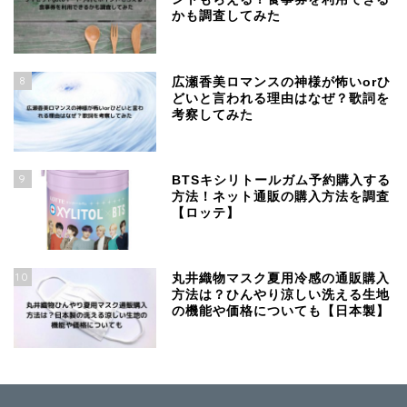
かも調査してみた
8
広瀬香美ロマンスの神様が怖いorひ
どいと言われる理由はなぜ？歌詞を
考察してみた
9
BTSキシリトールガム予約購入する
方法！ネット通販の購入方法を調査
【ロッテ】
10
丸井織物マスク夏用冷感の通販購入
方法は？ひんやり涼しい洗える生地
の機能や価格についても【日本製】