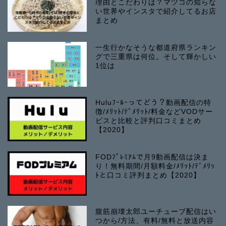
理由とこだわりは？マツコの知らな
い世界やインスタで紹介してるお店
まとめ
一生行かなそうな都道府県ランキン
グで三重県は何位。そして輝かしい
1位は
Huluﾌｰﾙｰってどう？動画配信の特
徴/ﾒﾘｯﾄ/ﾃﾞﾒﾘｯﾄ/料金などVODサー
ビスと比較と評判口コミまとめ
【2020】
FODﾌﾟﾚﾐｱﾑで月9動画配信は決ま
り！無料期間/月額料金/ﾒﾘｯﾄ/ﾃﾞﾒﾘｯ
ﾄと口コミ評判まとめ【2020】
腹筋崩壊太郎ユーチューブ配信はい
つから/方法、有料/無料と放送内容