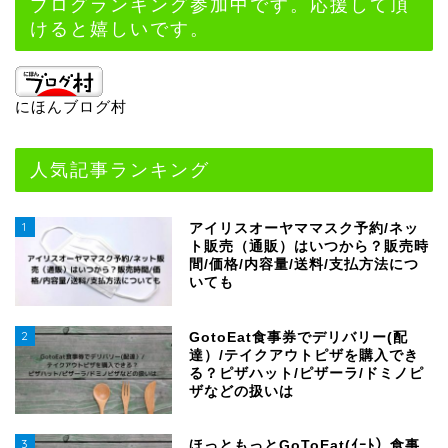
ブログランキング参加中です。応援して頂
けると嬉しいです。
にほんブログ村
人気記事ランキング
1
アイリスオーヤママスク予約/ネッ
ト販売（通販）はいつから？販売時
間/価格/内容量/送料/支払方法につ
いても
2
GotoEat食事券でデリバリー(配
達）/テイクアウトピザを購入でき
る？ピザハット/ピザーラ/ドミノピ
ザなどの扱いは
3
ほっともっとGoToEat(ｲｰﾄ）食事