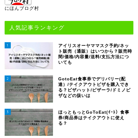
にほんブログ村
人気記事ランキング
1
アイリスオーヤママスク予約/ネッ
ト販売（通販）はいつから？販売時
間/価格/内容量/送料/支払方法につ
いても
2
GotoEat食事券でデリバリー(配
達）/テイクアウトピザを購入でき
る？ピザハット/ピザーラ/ドミノピ
ザなどの扱いは
3
ほっともっとGoToEat(ｲｰﾄ）食事
券/商品券はテイクアウトに使え
る？