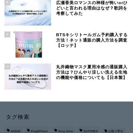
8
広瀬香美ロマンスの神様が怖いorひ
どいと言われる理由はなぜ？歌詞を
考察してみた
9
BTSキシリトールガム予約購入する
方法！ネット通販の購入方法を調査
【ロッテ】
10
丸井織物マスク夏用冷感の通販購入
方法は？ひんやり涼しい洗える生地
の機能や価格についても【日本製】
タグ検索
AKB48
King&Prince
Sexy Zone
SixTONES
お取り寄せ