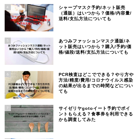
4
シャープマスク予約/ネット販売
（通販）はいつから？価格/内容量/
送料/支払方法についても
5
あつみファッションマスク通販/ネ
ット販売はいつから？購入/予約/価
格/値段/送料/支払方法についても
6
PCR検査はどこでできる？やり方や
方法/精度/費用/コロナウイルス感染
の結果が出るまでの時間などについ
ても
7
サイゼリヤgotoイート予約でポイ
ントもらえる？食事券を利用できる
かも調査してみた