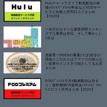
Huluﾌｰﾙｰってどう？動画配信の特
徴/ﾒﾘｯﾄ/ﾃﾞﾒﾘｯﾄ/料金などVODサー
ビスと比較と評判口コミまとめ
【2020】
一生行かなそうな都道府県ランキン
グで三重県は何位。そして輝かしい
1位は
池森秀一DEENの蕎麦(そば)好きの
理由とこだわりは？マツコの知らな
い世界やインスタで紹介してるお店
まとめ
FODﾌﾟﾚﾐｱﾑで月9動画配信は決ま
り！無料期間/月額料金/ﾒﾘｯﾄ/ﾃﾞﾒﾘｯ
ﾄと口コミ評判まとめ【2020】