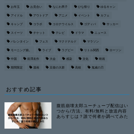
お年玉
お見合い
なにわ男子
ひな祭り
ゆるキャン
アイドル
アウトドア
アニメ
イベント
カフェ
キャンプ
コラボ
コロナウイルス
ゴディバ
サッカー
スイーツ
チケット
テレビ
ドラマ
ニュース
バレンタイン
フェス
マクドナルド
マラソン
モーニング娘。
ライブ
ラグビー
リトル関西
ローソン
中国
前澤友作
大会
感染
文化
映画
期間限定
漫画
豆柴の大群
高校
鬼滅の刃
おすすめ記事
腹筋崩壊太郎ユーチューブ配信はい
つから/方法、有料/無料と放送内容
あらすじは？誰で何者か調べてみた