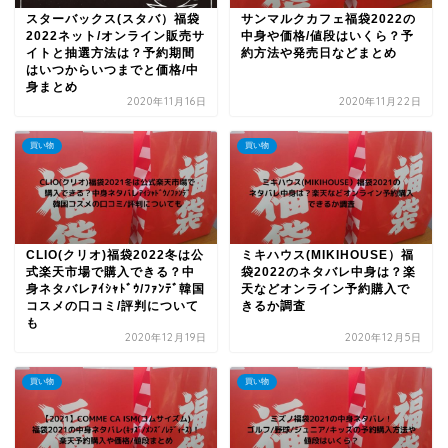
スターバックス(スタバ）福袋
サンマルクカフェ福袋2022の
2022ネット/オンライン販売サ
中身や価格/値段はいくら？予
イトと抽選方法は？予約期間
約方法や発売日などまとめ
はいつからいつまでと価格/中
身まとめ
2020年11月16日
2020年11月22日
買い物
買い物
CLIO(クリオ)福袋2022冬は公
ミキハウス(MIKIHOUSE）福
式楽天市場で購入できる？中
袋2022のネタバレ中身は？楽
身ネタバレｱｲｼｬﾄﾞｳ/ﾌｧﾝﾃﾞ韓国
天などオンライン予約購入で
コスメの口コミ/評判について
きるか調査
も
2020年12月19日
2020年12月5日
買い物
買い物