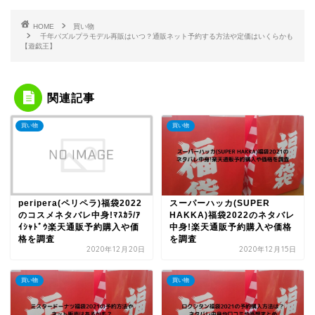
HOME
買い物
千年パズルプラモデル再販はいつ？通販ネット予約する方法や定価はいくらかも
【遊戯王】
関連記事
買い物
買い物
peripera(ペリペラ)福袋2022
スーパーハッカ(SUPER
のコスメネタバレ中身!ﾏｽｶﾗ/ｱ
HAKKA)福袋2022のネタバレ
ｲｼｬﾄﾞｳ楽天通販予約購入や価
中身!楽天通販予約購入や価格
格を調査
を調査
2020年12月20日
2020年12月15日
買い物
買い物