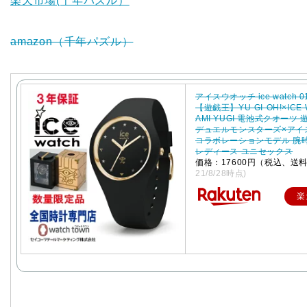
楽天市場(千年パズル）
amazon（千年パズル）
アイスウオッチ ice watch 0
【遊戯王】YU-GI-OH!×ICE-
AMI YUGI 電池式クオーツ
デュエルモンスターズ×アイ
コラボレーションモデル 腕
レディース ユニセックス
価格：17600円（税込、送
21/8/28時点)
楽