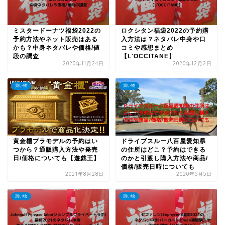
ミスタードーナツ福袋2022の
ロクシタン福袋2022の予約購
予約方法やネット販売はある
入方法は？ネタバレ中身や口
かも？中身ネタバレや価格/値
コミや感想まとめ
段の調査
【L'OCCITANE】
2020年11月24日
2020年12月2日
買い物
買い物
黄金櫃プラモデルの予約はい
ドライブスルー八百屋愛知県
つから？通販購入方法や発売
の住所はどこ？予約はできる
日/価格についても【遊戯王】
のかと引渡し購入方法や商品/
価格/販売日時についても
2021年8月28日
2020年5月5日
買い物
買い物