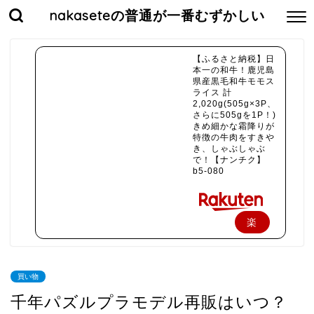
nakaseteの普通が一番むずかしい
【ふるさと納税】日
本一の和牛！鹿児島
県産黒毛和牛モモス
ライス 計
2,020g(505g×3P、
さらに505gを1P！)
きめ細かな霜降りが
特徴の牛肉をすきや
き、しゃぶしゃぶ
で！【ナンチク】
b5-080
楽
天
で
買い物
購
千年パズルプラモデル再販はいつ？
入