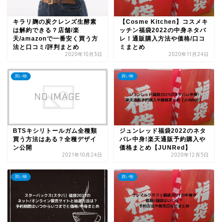
キラリ麹の炭クレンズ生酵素
【Cosme Kitchen】コスメキ
は解約できる？店舗/楽
ッチン福袋2022の中身ネタバ
天/amazonで一番安く買う方
レ！通販購入方法や価格/口コ
法と口コミ/評判まとめ
ミまとめ
2020年10月3日
2020年11月24日
買い物
買い物
BTSキシリトールガム全種類
ジュンレッド福袋2022のネタ
買う方法はある？全種デザイ
バレ中身!楽天通販予約購入や
ン公開
価格まとめ【JUNRed】
2021年10月24日
2020年12月5日
買い物
買い物