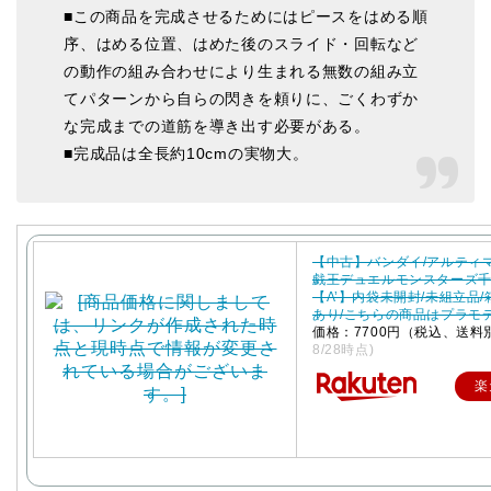
■この商品を完成させるためにはピースをはめる順
序、はめる位置、はめた後のスライド・回転など
の動作の組み合わせにより生まれる無数の組み立
てパターンから自らの閃きを頼りに、ごくわずか
な完成までの道筋を導き出す必要がある。
■完成品は全長約10cmの実物大。
【中古】バンダイ/アルティ
戯王デュエルモンスターズ
【A’】内袋未開封/未組立品
あり/こちらの商品はプラモ
価格：7700円（税込、送料
8/28時点)
楽