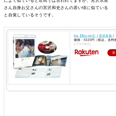
によく似ていると世間では言われてますが、宮沢氷魚
さん自身お父さんの宮沢和史さんの若い頃に似ている
と自覚しているそうです。
his【Blu-ray】 [ 宮沢氷魚 ]
価格：5320円（税込、送料
1/7/12時点)
楽