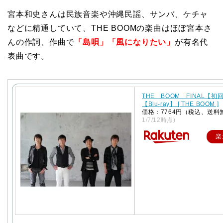
宮本和史さんは民族音楽や沖縄民謡、サンバ、ケチャ
などに精通していて、THE BOOMの楽曲はほぼ宮本さ
んの作詞、作曲で
「島唄」「風になりたい」
が有名代
表曲です。
THE BOOM FINAL【
【Blu-ray】 [ THE BOOM ]
価格：7764円（税込、送料
1/7/12時点)
楽