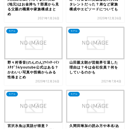
(地元)はお金持ち？部屋から見
タレントだった？弟など家族
る父親の職業や家族構成まと
構成やエピソードについても
め
2021年1月26日
2020年12月26日
モデル
モデル
野々村香音(のんのん)ﾂｲｯﾀｰ/ｲﾝ
山田親太朗が芸能界引退した
ｽﾀｸﾞﾗﾑ/youtube公式はある？
理由は？今は会社役員？何を
かわいい写真や投稿からみる
しているのかも
性格まとめ
2020年12月26日
2021年7月4日
モデル
モデル
宮沢氷魚は英語が得意？
久間田琳加の読み方や本名/あ