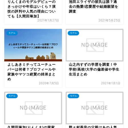
りんくまのモデルデビューの
池田エライザの彼氏は誰？過
きっかけや年収はいくら？演
去の熱愛/恋愛歴や結婚願望を
技の評判や人気の理由につい
調査
ても【久間田琳加】
2021年1月27日
2021年5月25日
モデル
モデル
よしあきミチってユーチュー
山之内すずの学歴を調査！中
バーは何者？プロフィールや
学校/高校/大学の偏差値や学生
家族やマツコ絶賛の姉弟まと
生活まとめ
め
2020年7月5日
2021年1月1日
モデル
モデル
久間田琳加(りんくま)の実家
野々村香音の父親はあの人気