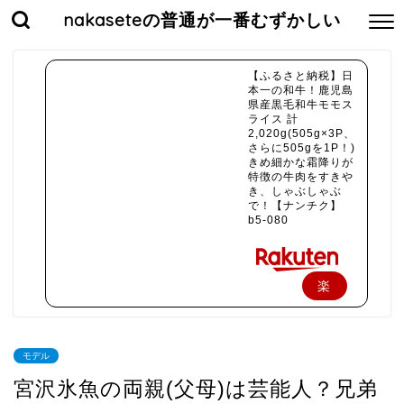
nakaseteの普通が一番むずかしい
【ふるさと納税】日
本一の和牛！鹿児島
県産黒毛和牛モモス
ライス 計
2,020g(505g×3P、
さらに505gを1P！)
きめ細かな霜降りが
特徴の牛肉をすきや
き、しゃぶしゃぶ
で！【ナンチク】
b5-080
楽
天
で
モデル
購
宮沢氷魚の両親(父母)は芸能人？兄弟
入