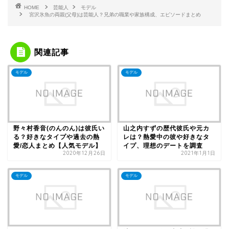
HOME
芸能人
モデル
宮沢氷魚の両親(父母)は芸能人？兄弟の職業や家族構成、エピソードまとめ
関連記事
モデル
モデル
野々村香音(のんのん)は彼氏い
山之内すずの歴代彼氏や元カ
る？好きなタイプや過去の熱
レは？熱愛中の彼や好きなタ
愛/恋人まとめ【人気モデル】
イプ、理想のデートを調査
2020年12月26日
2021年1月1日
モデル
モデル