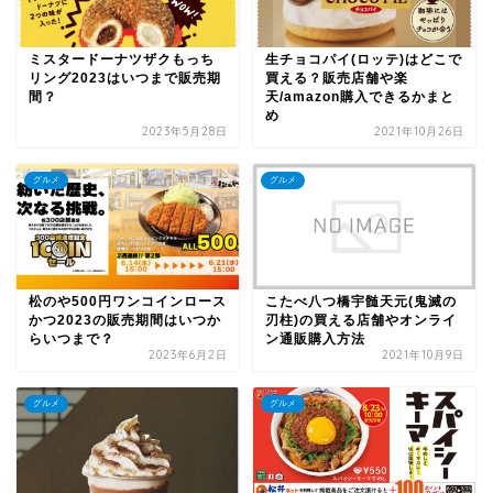
ミスタードーナツザクもっち
生チョコパイ(ロッテ)はどこで
リング2023はいつまで販売期
買える？販売店舗や楽
間？
天/amazon購入できるかまと
め
2023年5月28日
2021年10月26日
グルメ
グルメ
松のや500円ワンコインロース
こたべ八つ橋宇髄天元(鬼滅の
かつ2023の販売期間はいつか
刃柱)の買える店舗やオンライ
らいつまで？
ン通販購入方法
2023年6月2日
2021年10月9日
グルメ
グルメ