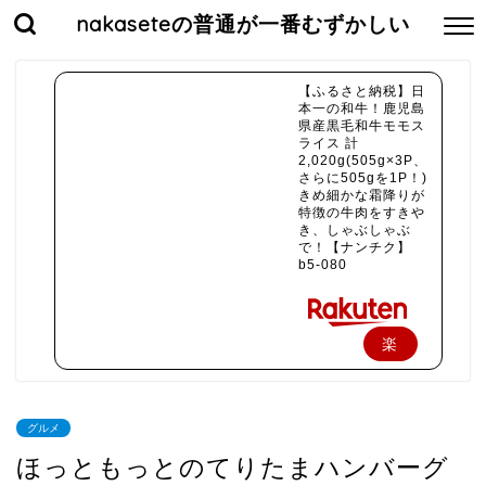
nakaseteの普通が一番むずかしい
【ふるさと納税】日
本一の和牛！鹿児島
県産黒毛和牛モモス
ライス 計
2,020g(505g×3P、
さらに505gを1P！)
きめ細かな霜降りが
特徴の牛肉をすきや
き、しゃぶしゃぶ
で！【ナンチク】
b5-080
楽
天
で
グルメ
購
ほっともっとのてりたまハンバーグ
入