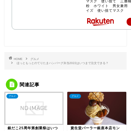
マスク 使い捨て 三層構
粉 ホワイト 男女兼用
イズ 使い捨てマスク
HOME
グルメ
ほっともっとのてりたまハンバーグ弁当2022はいつまで注文できる？
関連記事
グルメ
グルメ
銀だこ25周年第創業祭はいつ
資生堂パーラー銀座本店モン