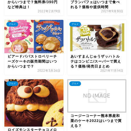
からいつまで？無料券/390円
ブランパフェはいつまで食べ
など特典は！
れる？価格や提供時間
2022年2月19日
2021年9月30日
グルメ
グルメ
ビアードパパストロベリーチ
あいすまんじゅうザッハトル
ーズケーキの販売期間はいつ
テはコンビニ/スーパーで買え
からいつまで？
る？価格/発売日まとめ
2022年3月26日
2021年11月14日
グルメ
グルメ
コージーコーナー熊本県産和
栗のケーキ2022はいつまで買
える？
ロイズモンスターチョコメロ