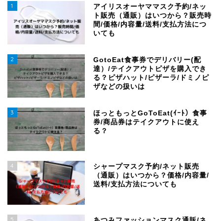
1
アイリスオーヤママスク予約/ネッ
ト販売（通販）はいつから？販売時
間/価格/内容量/送料/支払方法につ
いても
2
GotoEat食事券でデリバリー(配
達）/テイクアウトピザを購入でき
る？ピザハット/ピザーラ/ドミノピ
ザなどの扱いは
3
ほっともっとGoToEat(ｲｰﾄ）食事
券/商品券はテイクアウトに使え
る？
4
シャープマスク予約/ネット販売
（通販）はいつから？価格/内容量/
送料/支払方法についても
5
あつみファッションマスク通販/ネ