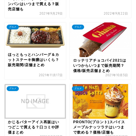
ンパンはいつまで買える？販
売店舗も
2021年9月29日
2022年9月22日
グルメ
グルメ
ほっともっとハンバーグ＆カ
ットステーキ御膳はいくら？
ロッテリアチョコパイ2021は
販売期間/店舗まとめ
いつからいつまで販売期間？
価格/販売店舗まとめ
2021年11月17日
2021年10月3日
グルメ
グルメ
かじるバターアイス再販はい
PRONTO(プロント)スパイス
つどこで買える？口コミや評
メープルナッツラテはいつま
価まとめ
で飲める？価格/店舗も