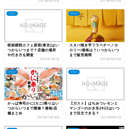
2021年9月15日
2021年9月19日
グルメ
グルメ
呪術廻戦カフェ原宿(東京)はい
スタバ焼き芋フラペチーノカ
つからいつまで？店舗の場所
ロリー/価格は？いつからいつ
や行き方を調査
まで販売期間
2021年7月1日
2021年9月15日
グルメ
グルメ
かっぱ寿司かに(カニ)祭りはい
【ガスト】はちみつレモンと
つからいつまで開催？価格/店
マンゴーのかき氷2022はいつ
舗まとめ
まで注文できる？
2021年11月14日
2022年8月2日