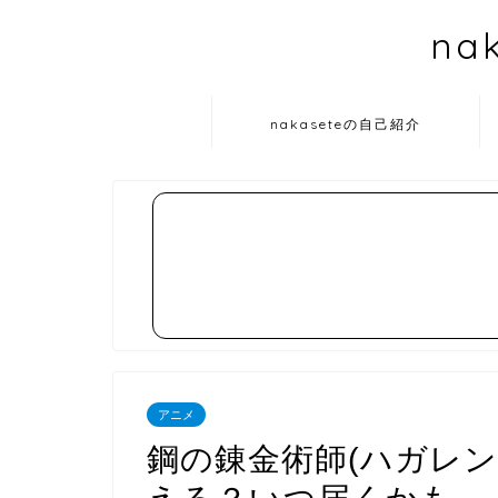
na
nakaseteの自己紹介
アニメ
鋼の錬金術師(ハガレ