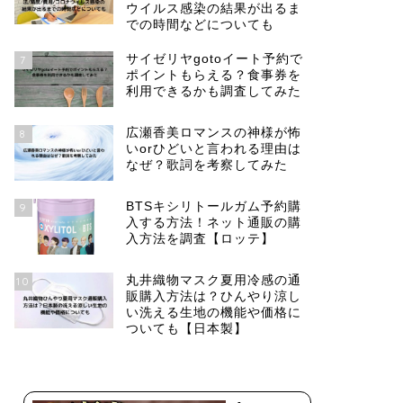
ウイルス感染の結果が出るま
での時間などについても
サイゼリヤgotoイート予約で
7
ポイントもらえる？食事券を
利用できるかも調査してみた
広瀬香美ロマンスの神様が怖
8
いorひどいと言われる理由は
なぜ？歌詞を考察してみた
BTSキシリトールガム予約購
9
入する方法！ネット通販の購
入方法を調査【ロッテ】
丸井織物マスク夏用冷感の通
10
販購入方法は？ひんやり涼し
い洗える生地の機能や価格に
ついても【日本製】