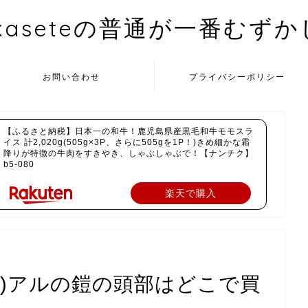
kaseteの普通が一番むず
お問い合わせ
プライバシーポリシー
【ふるさと納税】日本一の和牛！鹿児島県産黒毛和牛モモスラ
イス 計2,020g(505g×3P、さらに505gを1P！)きめ細かな霜
降りが特徴の牛肉をすきやき、しゃぶしゃぶで！【ナンチク】
b5-080
楽天で購入
ン)アルの鎧の頭部はどこで買