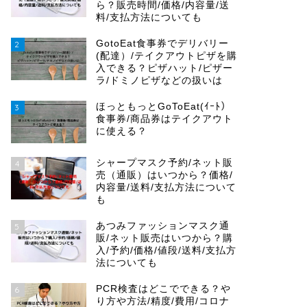
ら？販売時間/価格/内容量/送
料/支払方法についても
GotoEat食事券でデリバリー
2
(配達）/テイクアウトピザを購
入できる？ピザハット/ピザー
ラ/ドミノピザなどの扱いは
ほっともっとGoToEat(ｲｰﾄ）
3
食事券/商品券はテイクアウト
に使える？
シャープマスク予約/ネット販
4
売（通販）はいつから？価格/
内容量/送料/支払方法について
も
あつみファッションマスク通
5
販/ネット販売はいつから？購
入/予約/価格/値段/送料/支払方
法についても
PCR検査はどこでできる？や
6
り方や方法/精度/費用/コロナ