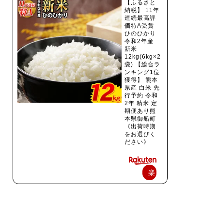
【ふるさと
納税】 11年
連続最高評
価特A受賞
ひのひかり
令和2年産
新米
12kg(6kg×2
袋) 【総合ラ
ンキング1位
獲得】 熊本
県産 白米 先
行予約 令和
2年 精米 定
期便あり熊
本県御船町
《出荷時期
をお選びく
ださい》
楽
天
で