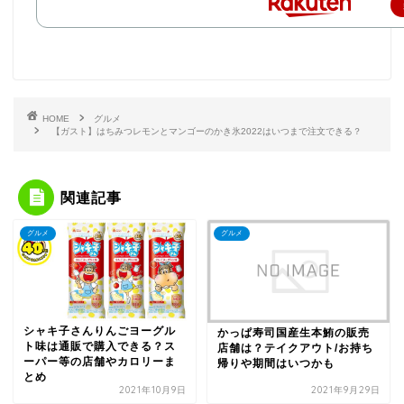
HOME
グルメ
【ガスト】はちみつレモンとマンゴーのかき氷2022はいつまで注文できる？
関連記事
グルメ
グルメ
シャキ子さんりんごヨーグル
かっぱ寿司国産生本鮪の販売
ト味は通販で購入できる？ス
店舗は？テイクアウト/お持ち
ーパー等の店舗やカロリーま
帰りや期間はいつかも
とめ
2021年10月9日
2021年9月29日