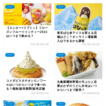
グルメ
グルメ
【スシロー×リプトン】フロー
ズンフルーツインティー2022
東京ばな奈アイスを変える店
はいつまで飲める？
舗はどこ？オンライン通販購
入はできるかも調査
2022年7月21日
2021年11月2日
グルメ
グルメ
コメダピスタチオシロノワー
丸亀製麺秋野菜の天ぷらと定
ルはいつからいつまで食べれ
番おかずのうどん弁当はいつ
る？価格/販売期間/販売店舗
からいつまで販売？
2021年9月27日
2021年8月31日
グルメ
グルメ