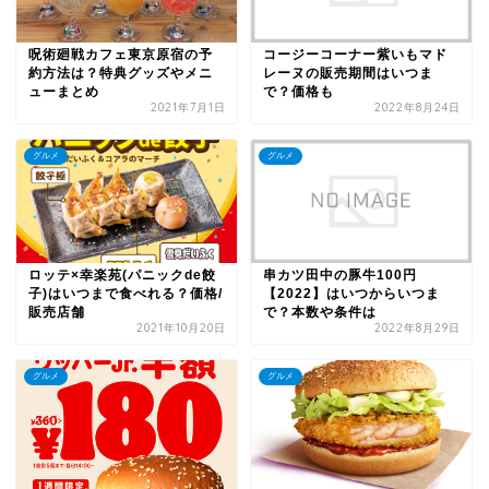
呪術廻戦カフェ東京原宿の予
コージーコーナー紫いもマド
約方法は？特典グッズやメニ
レーヌの販売期間はいつま
ューまとめ
で？価格も
2021年7月1日
2022年8月24日
グルメ
グルメ
ロッテ×幸楽苑(パニックde餃
串カツ田中の豚牛100円
子)はいつまで食べれる？価格/
【2022】はいつからいつま
販売店舗
で？本数や条件は
2021年10月20日
2022年8月29日
グルメ
グルメ