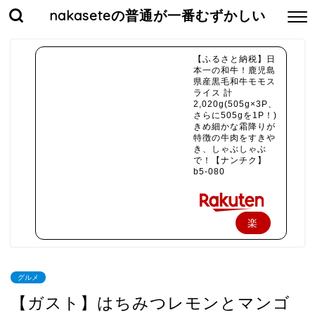
nakaseteの普通が一番むずかしい
【ふるさと納税】日
本一の和牛！鹿児島
県産黒毛和牛モモス
ライス 計
2,020g(505g×3P、
さらに505gを1P！)
きめ細かな霜降りが
特徴の牛肉をすきや
き、しゃぶしゃぶ
で！【ナンチク】
b5-080
楽
天
で
グルメ
購
【ガスト】はちみつレモンとマンゴ
入