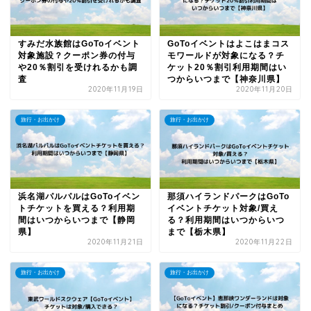
すみだ水族館はGoToイベント
GoToイベントはよこはまコス
対象施設？クーポン券の付与
モワールドが対象になる？チ
や20％割引を受けれるかも調
ケット20％割引利用期間はい
査
つからいつまで【神奈川県】
2020年11月19日
2020年11月20日
旅行・お出かけ
旅行・お出かけ
浜名湖パルパルはGoToイベン
那須ハイランドパークはGoTo
トチケットを買える？利用期
イベントチケット対象/買え
間はいつからいつまで【静岡
る？利用期間はいつからいつ
県】
まで【栃木県】
2020年11月21日
2020年11月22日
旅行・お出かけ
旅行・お出かけ