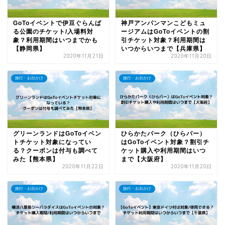
GoToイベントで伊豆ぐらんぱ
神戸アンパンマンこどもミュ
る公園のチケット/入場料対
ージアムはGoToイベントの割
象？利用期間はいつまでかも
引チケット対象？利用期間は
【静岡県】
いつからいつまで【兵庫県】
2020年11月21日
2020年11月20日
旅行・お出かけ
旅行・お出かけ
グリーンランドはGoToイベン
ひらかたパーク（ひらパー）
トチケット対象になってい
はGoToイベント対象？割引チ
る？クーポンは付与も調べて
ケット購入や利用期間はいつ
みた【熊本県】
まで【大阪府】
2020年11月22日
2020年11月20日
旅行・お出かけ
旅行・お出かけ