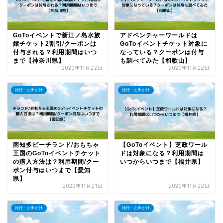
GoToイベントで新江ノ島水族
アドベンチャーワールドは
館チケット2割引/クーポンは
GoToイベントチケット対象に
付与される？利用期間はいつ
なっている？クーポンは付与
まで【神奈川県】
も調べてみた【和歌山】
2020年11月22日
2020年11月22日
旅行・お出かけ
旅行・お出かけ
南知多ビーチランド/おもちゃ
【GoToイベント】芝政ワール
王国のGoToイベントチケット
ドは対象になる？利用期間は
の購入方法は？利用期間/クー
いつからいつまで【福井県】
ポン付与はいつまで【愛知
県】
2020年11月21日
2020年11月22日
旅行・お出かけ
旅行・お出かけ