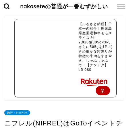
nakaseteの普通が一番むずかしい
【ふるさと納税】日
本一の和牛！鹿児島
県産黒毛和牛モモス
ライス 計
2,020g(505g×3P、
さらに505gを1P！)
きめ細かな霜降りが
特徴の牛肉をすきや
き、しゃぶしゃぶ
で！【ナンチク】
b5-080
楽
天
で
旅行・お出かけ
購
ニフレル(NIFREL)はGoToイベントチ
入