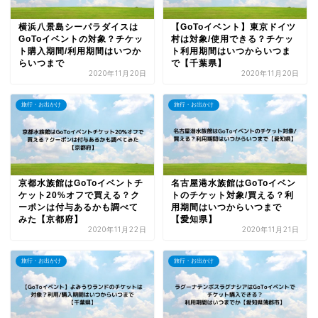
横浜八景島シーパラダイスは
【GoToイベント】東京ドイツ
GoToイベントの対象？チケッ
村は対象/使用できる？チケッ
ト購入期間/利用期間はいつか
ト利用期間はいつからいつま
らいつまで
で【千葉県】
2020年11月20日
2020年11月20日
旅行・お出かけ
旅行・お出かけ
京都水族館はGoToイベントチ
名古屋港水族館はGoToイベン
ケット20%オフで買える？ク
トのチケット対象/買える？利
ーポンは付与あるかも調べて
用期間はいつからいつまで
みた【京都府】
【愛知県】
2020年11月22日
2020年11月21日
旅行・お出かけ
旅行・お出かけ