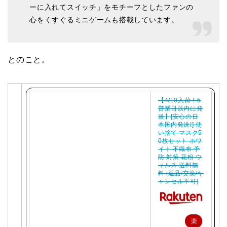
ーに入れてスイッチ」をモチーフとしたファンの
心をくすぐるミニゲームも搭載しています。
とのこと。
【4/10入荷！5
営業日以内に発
送】[安心の日
本国内発送!] 使
い捨て マスク5
0枚セット ホワ
イト 不織布 予
防 対策 花粉 ウ
ィルス 送料無
料 [返品/交換/キ
ャンセル不可]
楽