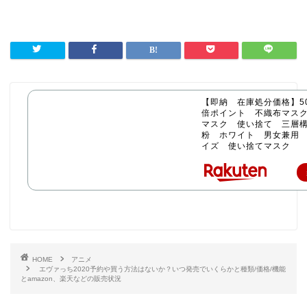
【即納 在庫処分価格】50
倍ポイント 不織布マス
マスク 使い捨て 三層構
粉 ホワイト 男女兼用
イズ 使い捨てマスク
HOME
アニメ
エヴァっち2020予約や買う方法はないか？いつ発売でいくらかと種類/価格/機能
とamazon、楽天などの販売状況