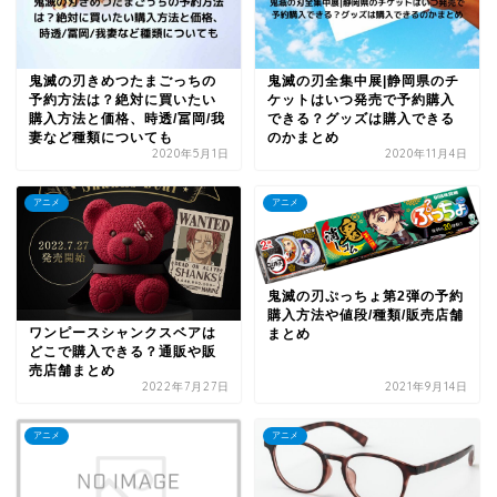
鬼滅の刃きめつたまごっちの
鬼滅の刃全集中展|静岡県のチ
予約方法は？絶対に買いたい
ケットはいつ発売で予約購入
購入方法と価格、時透/冨岡/我
できる？グッズは購入できる
妻など種類についても
のかまとめ
2020年5月1日
2020年11月4日
アニメ
アニメ
鬼滅の刃ぷっちょ第2弾の予約
購入方法や値段/種類/販売店舗
ワンピースシャンクスベアは
まとめ
どこで購入できる？通販や販
売店舗まとめ
2022年7月27日
2021年9月14日
アニメ
アニメ