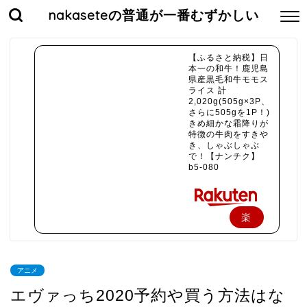
nakaseteの普通が一番むずかしい
【ふるさと納税】日
本一の和牛！鹿児島
県産黒毛和牛モモス
ライス 計
2,020g(505g×3P、
さらに505gを1P！)
きめ細かな霜降りが
特徴の牛肉をすきや
き、しゃぶしゃぶ
で！【ナンチク】
b5-080
楽
天
で
アニメ
購
エヴァっち2020予約や買う方法はな
入