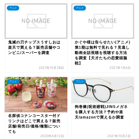
アニメ
アニメ
鬼滅の刃チップスうすしおは
かぐや様は告らせたい(アニメ)
楽天で買える？販売店舗やコ
第1期は無料で見れる？見逃し
ンビニ/スーパーを調査
動画全話視聴を視聴する方法
を調査【天才たちの恋愛頭脳
戦】
2021年10月28日
2021年1月6日
アニメ
アニメ
狗巻棘(呪術廻戦)JINSメガネ
を購入する方法？予約や楽
名探偵コナンコースター付ド
天/amazonで買えるか調査
リンクはどこで買える？販売
店舗/発売日/価格/種類につい
ても
2020年4月12日
2021年10月2日