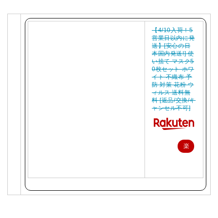
【4/10入荷！5
営業日以内に発
送】[安心の日
本国内発送!] 使
い捨て マスク5
0枚セット ホワ
イト 不織布 予
防 対策 花粉 ウ
ィルス 送料無
料 [返品/交換/キ
ャンセル不可]
楽
天
で
購
入