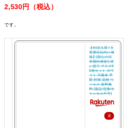
2,530円（税込）
です。
【4/10入荷！5
営業日以内に発
送】[安心の日
本国内発送!] 使
い捨て マスク5
0枚セット ホワ
イト 不織布 予
防 対策 花粉 ウ
ィルス 送料無
料 [返品/交換/キ
ャンセル不可]
楽
天