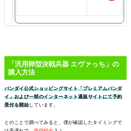
天
で
購
入
「汎用卵型決戦兵器 エヴァっち」の
購入方法
バンダイ公式ショッピングサイト「プレミアムバンダ
イ」および一部のインターネット通販サイトにて予約
受付を開始
しています。
とのことで調べてみると、僕が確認したタイミングで
は手遅れで、
売切続出
？！