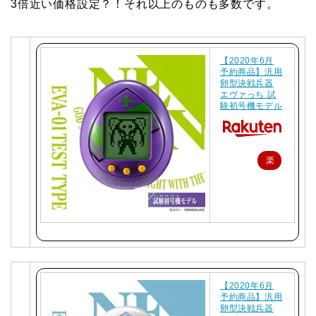
3倍近い価格設定？！それ以上のものも多数です。
【2020年6月
予約商品】汎用
卵型決戦兵器
エヴァっち 試
験初号機モデル
楽
天
で
購
入
【2020年6月
予約商品】汎用
卵型決戦兵器