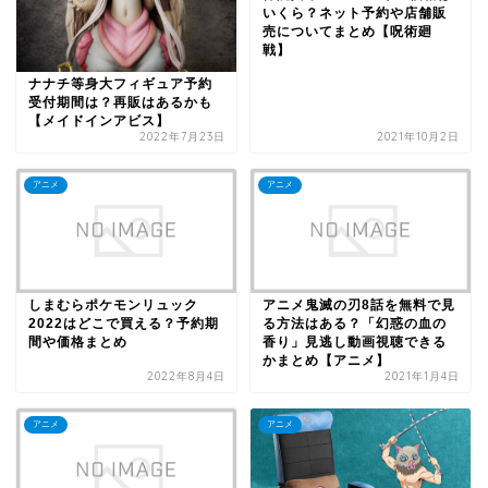
いくら？ネット予約や店舗販
売についてまとめ【呪術廻
戦】
ナナチ等身大フィギュア予約
受付期間は？再販はあるかも
【メイドインアビス】
2022年7月23日
2021年10月2日
アニメ
アニメ
しまむらポケモンリュック
アニメ鬼滅の刃8話を無料で見
2022はどこで買える？予約期
る方法はある？「幻惑の血の
間や価格まとめ
香り」見逃し動画視聴できる
かまとめ【アニメ】
2022年8月4日
2021年1月4日
アニメ
アニメ