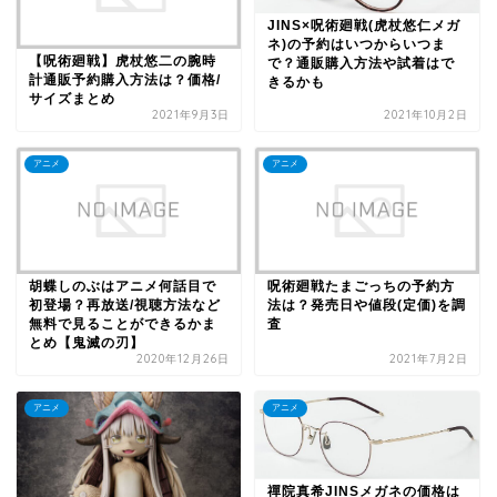
JINS×呪術廻戦(虎杖悠仁メガ
ネ)の予約はいつからいつま
【呪術廻戦】虎杖悠二の腕時
で？通販購入方法や試着はで
計通販予約購入方法は？価格/
きるかも
サイズまとめ
2021年9月3日
2021年10月2日
アニメ
アニメ
胡蝶しのぶはアニメ何話目で
呪術廻戦たまごっちの予約方
初登場？再放送/視聴方法など
法は？発売日や値段(定価)を調
無料で見ることができるかま
査
とめ【鬼滅の刃】
2020年12月26日
2021年7月2日
アニメ
アニメ
禪院真希JINSメガネの価格は