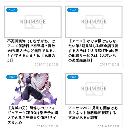
アニメ
アニメ
不死川実弥（しなずがわ）は
【アニメ】かぐや様は告らせ
アニメ何話目で初登場？再放
たい第2期見逃し動画全話視聴
送/視聴方法など無料で見るこ
する方法は？U-NEXT/Hulu等
とができるかまとめ【鬼滅の
の配信サービスは【天才たち
刃】
の恋愛頭脳戦】
2020年12月26日
2021年1月6日
アニメ
アニメ
【鬼滅の刃】胡蝶しのぶフィ
アニサマ2021見逃し配信はあ
ギュアーツZEROは楽天予約購
る？ネット無料動画視聴する
入できる？発売日や価格/サイ
方法があるか調査
ズまとめ
2020年12月4日
2021年8月29日