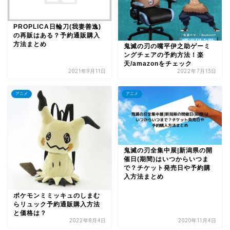
PROPLICA日輪刀(我妻善逸)
の再販はある？予約通販購入
方法まとめ
鬼滅の刃の嘴平伊之助ゲーミ
ングチェアの予約方法！楽
天/amazonをチェック
2021年9月11日
2022年7月13日
アニメ
アニメ
鬼滅の刃全集中展|新潟県の開
催日(期間)はいつからいつま
で？チケット発売日や予約購
入方法まとめ
ポケモンミミッキュのしまむ
らリュック予約通販購入方法
と価格は？
2022年8月4日
2020年11月4日