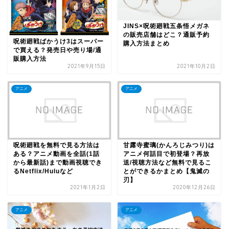
JINS×呪術廻戦五条悟メガネ
の販売店舗はどこ？通販予約
呪術廻戦ばかうけ3はスーパー
購入方法まとめ
で買える？発売日や売り場/通
販購入方法
2021年9月15日
2021年10月2日
アニメ
アニメ
呪術廻戦を無料で見る方法は
甘露寺蜜璃(かんろじみつり)は
ある？アニメ動画を全話(1話
アニメ何話目で初登場？再放
から最新話)まで動画視聴でき
送/視聴方法など無料で見るこ
るNetflix/Huluなど
とができるかまとめ【鬼滅の
刃】
2021年1月2日
2020年12月26日
アニメ
アニメ