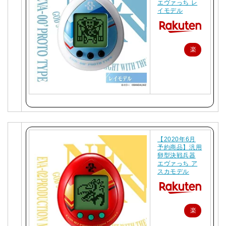
エヴァっち レ
イモデル
楽
天
で
購
入
【2020年6月
予約商品】汎用
卵型決戦兵器
エヴァっち ア
スカモデル
楽
天