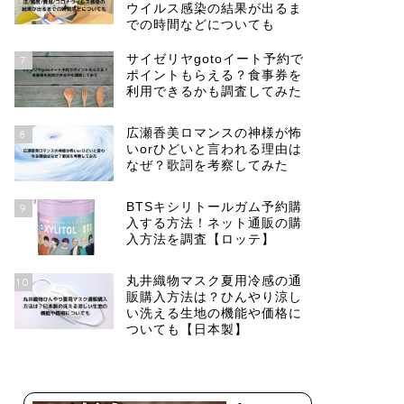
ウイルス感染の結果が出るま
での時間などについても
サイゼリヤgotoイート予約で
7
ポイントもらえる？食事券を
利用できるかも調査してみた
広瀬香美ロマンスの神様が怖
8
いorひどいと言われる理由は
なぜ？歌詞を考察してみた
BTSキシリトールガム予約購
9
入する方法！ネット通販の購
入方法を調査【ロッテ】
丸井織物マスク夏用冷感の通
10
販購入方法は？ひんやり涼し
い洗える生地の機能や価格に
ついても【日本製】