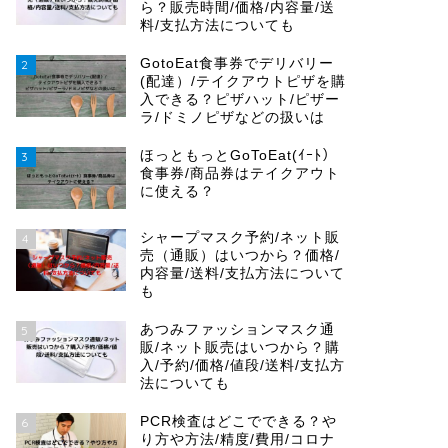
ら？販売時間/価格/内容量/送
料/支払方法についても
GotoEat食事券でデリバリー
2
(配達）/テイクアウトピザを購
入できる？ピザハット/ピザー
ラ/ドミノピザなどの扱いは
ほっともっとGoToEat(ｲｰﾄ）
3
食事券/商品券はテイクアウト
に使える？
シャープマスク予約/ネット販
4
売（通販）はいつから？価格/
内容量/送料/支払方法について
も
あつみファッションマスク通
5
販/ネット販売はいつから？購
入/予約/価格/値段/送料/支払方
法についても
PCR検査はどこでできる？や
6
り方や方法/精度/費用/コロナ