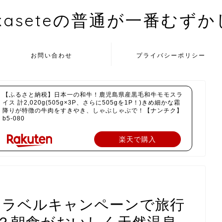
kaseteの普通が一番むず
お問い合わせ
プライバシーポリシー
【ふるさと納税】日本一の和牛！鹿児島県産黒毛和牛モモスラ
イス 計2,020g(505g×3P、さらに505gを1P！)きめ細かな霜
降りが特徴の牛肉をすきやき、しゃぶしゃぶで！【ナンチク】
b5-080
楽天で購入
トラベルキャンペーンで旅行