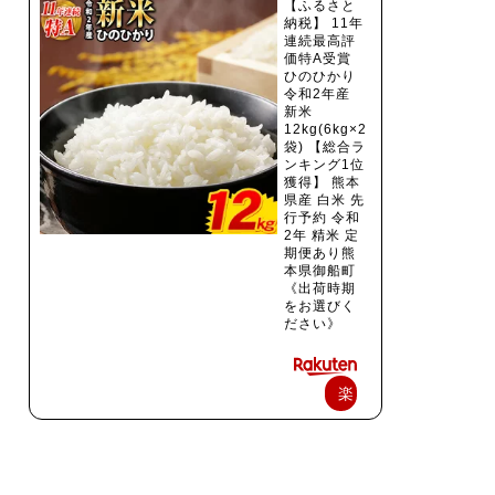
【ふるさと
納税】 11年
連続最高評
価特A受賞
ひのひかり
令和2年産
新米
12kg(6kg×2
袋) 【総合ラ
ンキング1位
獲得】 熊本
県産 白米 先
行予約 令和
2年 精米 定
期便あり熊
本県御船町
《出荷時期
をお選びく
ださい》
楽
天
で