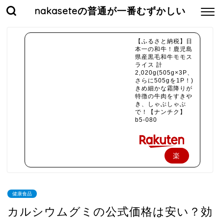
nakaseteの普通が一番むずかしい
【ふるさと納税】日
本一の和牛！鹿児島
県産黒毛和牛モモス
ライス 計
2,020g(505g×3P、
さらに505gを1P！)
きめ細かな霜降りが
特徴の牛肉をすきや
き、しゃぶしゃぶ
で！【ナンチク】
b5-080
楽
天
で
健康食品
購
カルシウムグミの公式価格は安い？効
入